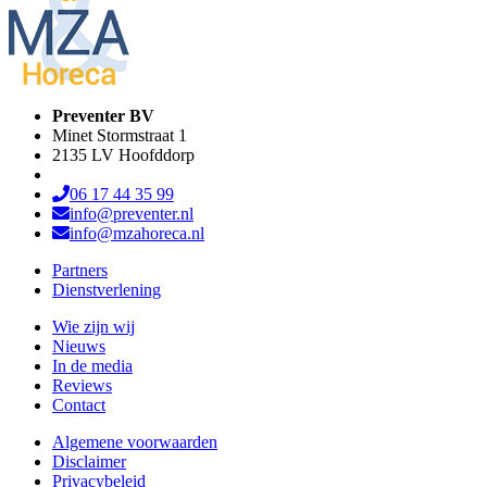
Preventer BV
Minet Stormstraat 1
2135 LV Hoofddorp
06 17 44 35 99
info@preventer.nl
info@mzahoreca.nl
Partners
Dienstverlening
Wie zijn wij
Nieuws
In de media
Reviews
Contact
Algemene voorwaarden
Disclaimer
Privacybeleid